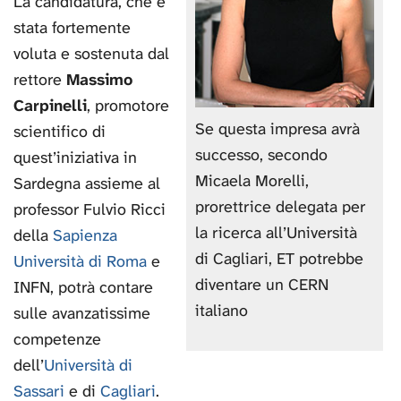
La candidatura, che è
stata fortemente
voluta e sostenuta dal
rettore
Massimo
Carpinelli
, promotore
Se questa impresa avrà
scientifico di
successo, secondo
quest’iniziativa in
Micaela Morelli,
Sardegna assieme al
prorettrice delegata per
professor Fulvio Ricci
la ricerca all’Università
della
Sapienza
di Cagliari, ET potrebbe
Università di Roma
e
diventare un CERN
INFN, potrà contare
italiano
sulle avanzatissime
competenze
dell’
Università di
Sassari
e di
Cagliari
.