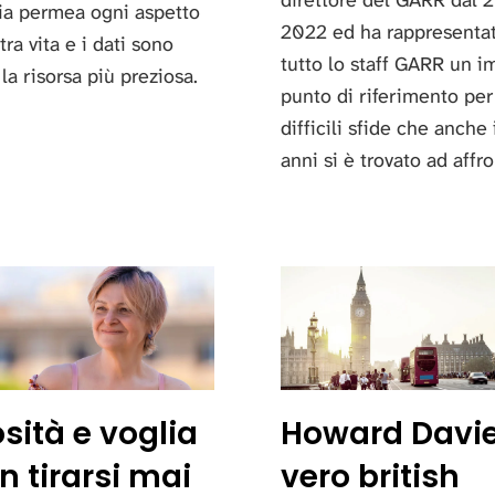
direttore del GARR dal 2
ia permea ogni aspetto
2022 ed ha rappresenta
tra vita e i dati sono
tutto lo staff GARR un i
 la risorsa più preziosa.
punto di riferimento per
difficili sfide che anche
anni si è trovato ad affro
sità e voglia
Howard Davi
n tirarsi mai
vero british