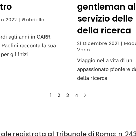
tro
gentleman al
servizio delle 
o 2022 | Gabriella
della ricerca
rdi agli anni in GARR,
21 Dicembre 2021 | Ma
 Paolini racconta la sua
Vario
per gli inizi
Viaggio nella vita di un
appassionato pioniere de
della ricerca
1
2
3
4
e registrata al Tribunale di Roma: n. 243