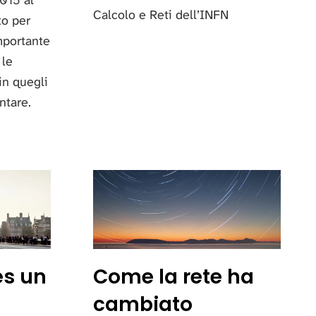
015 al
Calcolo e Reti dell’INFN
to per
mportante
 le
 in quegli
ntare.
es un
Come la rete ha
cambiato