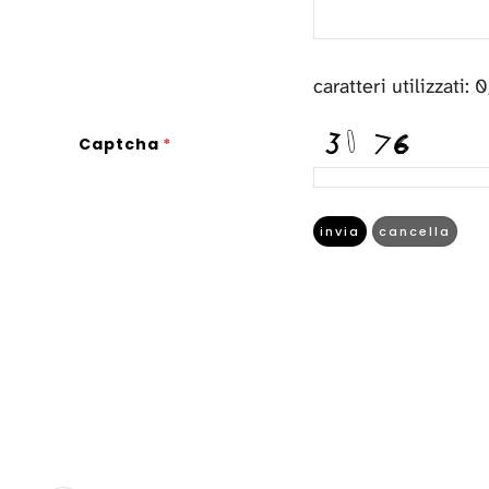
0
Captcha
*
invia
cancella