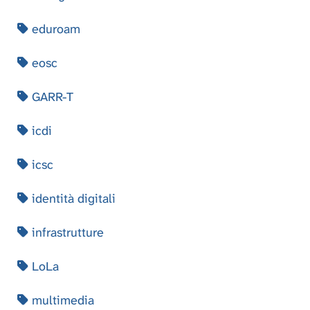
eduroam
eosc
GARR-T
icdi
icsc
identità digitali
infrastrutture
LoLa
multimedia