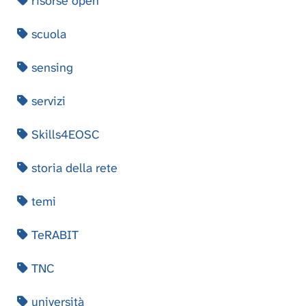
risorse open
scuola
sensing
servizi
Skills4EOSC
storia della rete
temi
TeRABIT
TNC
università