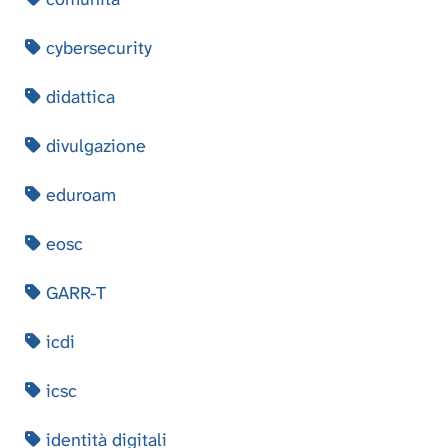
cybersecurity
didattica
divulgazione
eduroam
eosc
GARR-T
icdi
icsc
identità digitali