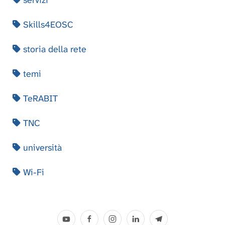
servizi
Skills4EOSC
storia della rete
temi
TeRABIT
TNC
università
Wi-Fi