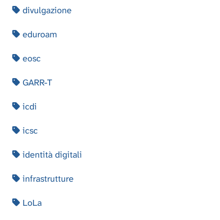
divulgazione
eduroam
eosc
GARR-T
icdi
icsc
identità digitali
infrastrutture
LoLa