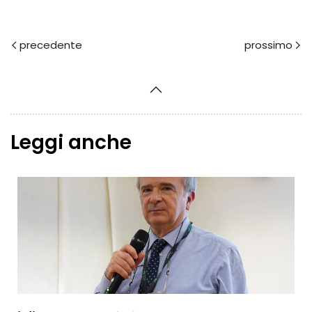
Prec
Avanti
Leggi anche