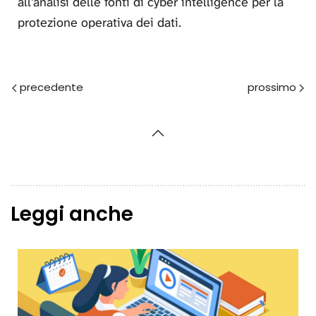
all’analisi delle fonti di cyber intelligence per la
protezione operativa dei dati.
Prec
Avanti
Leggi anche