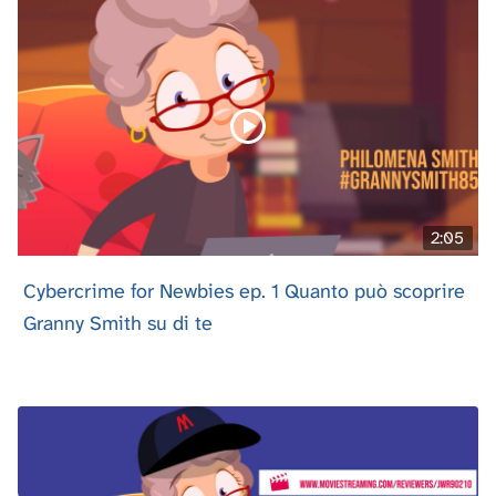
2:05
Cybercrime for Newbies ep. 1 Quanto può scoprire
Granny Smith su di te