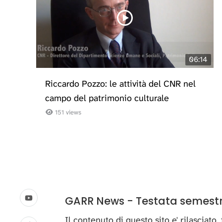
06:14
Riccardo Pozzo: le attività del CNR nel
campo del patrimonio culturale
151 views
GARR News - Testata semestral
Il contenuto di questo sito e' rilasciato