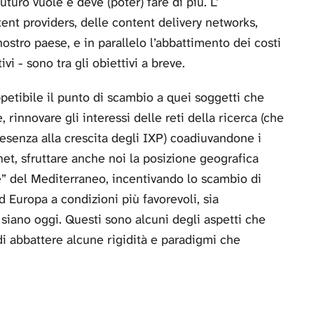
uturo vuole e deve (poter) fare di più. L’
tent providers, delle content delivery networks,
nostro paese, e in parallelo l’abbattimento dei costi
ivi - sono tra gli obiettivi a breve.
ppetibile il punto di scambio a quei soggetti che
, rinnovare gli interessi delle reti della ricerca (che
presenza alla crescita degli IXP) coadiuvandone i
rnet, sfruttare anche noi la posizione geografica
te” del Mediterraneo, incentivando lo scambio di
rd Europa a condizioni più favorevoli, sia
ano oggi. Questi sono alcuni degli aspetti che
di abbattere alcune rigidità e paradigmi che