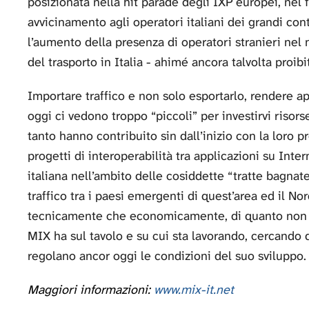
posizionata nella hit parade degli IXP europei, nel f
avvicinamento agli operatori italiani dei grandi con
l’aumento della presenza di operatori stranieri nel 
del trasporto in Italia - ahimé ancora talvolta proibit
Importare traffico e non solo esportarlo, rendere a
oggi ci vedono troppo “piccoli” per investirvi risorse
tanto hanno contribuito sin dall’inizio con la loro 
progetti di interoperabilità tra applicazioni su Inte
italiana nell’ambito delle cosiddette “tratte bagna
traffico tra i paesi emergenti di quest’area ed il No
tecnicamente che economicamente, di quanto non si
MIX ha sul tavolo e su cui sta lavorando, cercando 
regolano ancor oggi le condizioni del suo sviluppo.
Maggiori informazioni:
www.mix-it.net