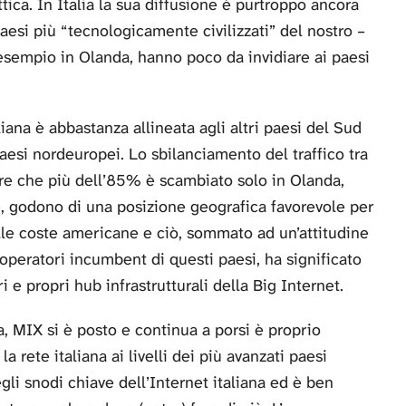
ttica. In Italia la sua diffusione è purtroppo ancora
paesi più “tecnologicamente civilizzati” del nostro –
esempio in Olanda, hanno poco da invidiare ai paesi
iana è abbastanza allineata agli altri paesi del Sud
aesi nordeuropei. Lo sbilanciamento del traffico tra
sare che più dell’85% è scambiato solo in Olanda,
re, godono di una posizione geografica favorevole per
lle coste americane e ciò, sommato ad un’attitudine
operatori incumbent di questi paesi, ha significato
eri e propri hub infrastrutturali della Big Internet.
lia, MIX si è posto e continua a porsi è proprio
a rete italiana ai livelli dei più avanzati paesi
i snodi chiave dell’Internet italiana ed è ben