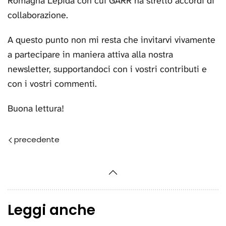
Romagna Lepida con cui GARR ha stretto accordi di
collaborazione.
A questo punto non mi resta che invitarvi vivamente
a partecipare in maniera attiva alla nostra
newsletter, supportandoci con i vostri contributi e
con i vostri commenti.
Buona lettura!
Prec
Leggi anche