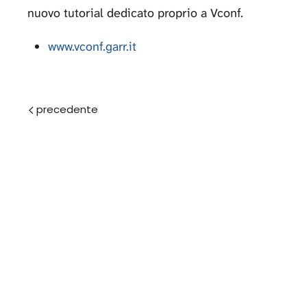
nuovo tutorial dedicato proprio a Vconf.
www.vconf.garr.it
Prec