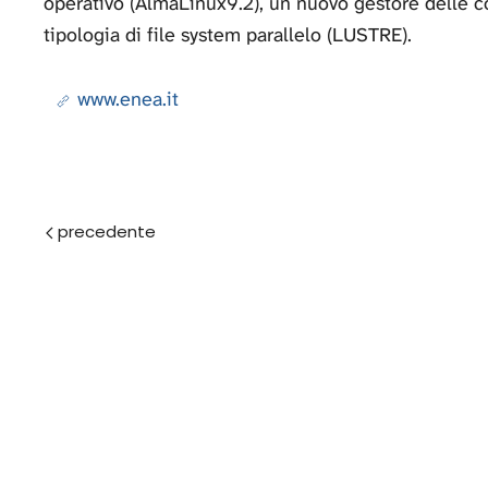
operativo (AlmaLinux9.2), un nuovo gestore delle 
tipologia di file system parallelo (LUSTRE).
www.enea.it
Prec