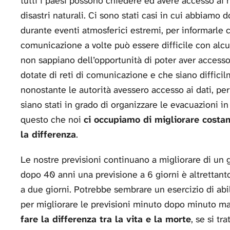
tutti i paesi possono chiedere ed avere accesso ai n
disastri naturali. Ci sono stati casi in cui abbiamo d
durante eventi atmosferici estremi, per informarle 
comunicazione a volte può essere difficile con alcu
non sappiano dell’opportunità di poter aver accesso
dotate di reti di comunicazione e che siano difficil
nonostante le autorità avessero accesso ai dati, pe
siano stati in grado di organizzare le evacuazioni in
questo che noi
ci occupiamo di migliorare costan
la differenza
.
Le nostre previsioni continuano a migliorare di un 
dopo 40 anni una previsione a 6 giorni è altrettant
a due giorni. Potrebbe sembrare un esercizio di abil
per migliorare le previsioni minuto dopo minuto 
fare la differenza tra la vita e la morte
, se si t