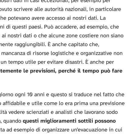
ostri dati in casi eccezionali, per esempio per
ovuto scrivere alle autorità nazionali, in particolare
che potevano avere accesso ai nostri dati. La
ni di questi paesi. Può accadere, ad esempio, che
 ai nostri dati o che alcune zone costiere non siano
mente raggiungibili. È anche capitato che,
r mancanza di risorse logistiche e organizzative non
 un tempo utile per evitare disastri. È anche per
temente le previsioni, perché il tempo può fare
giorno ogni 10 anni e questo si traduce nel fatto che
o affidabile e utile come lo era prima una previsione
ità vedere scienziati e analisti che lavorano sodo
ma, quando
questi miglioramenti sottili possono
ratta ad esempio di organizzare un’evacuazione in cui