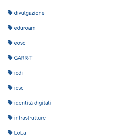
divulgazione
eduroam
eosc
GARR-T
icdi
icsc
identità digitali
infrastrutture
LoLa