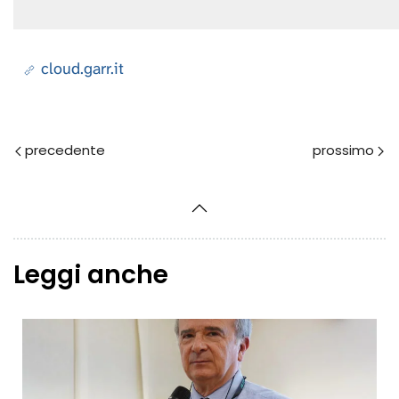
cloud.garr.it
Prec
Avanti
Leggi anche