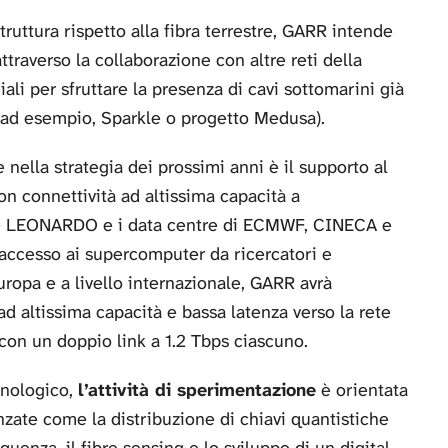
struttura rispetto alla fibra terrestre, GARR intende
ttraverso la collaborazione con altre reti della
ali per sfruttare la presenza di cavi sottomarini già
(ad esempio, Sparkle o progetto Medusa).
nella strategia dei prossimi anni è il supporto al
con connettività ad altissima capacità a
 LEONARDO e i data centre di ECMWF, CINECA e
’accesso ai supercomputer da ricercatori e
Europa e a livello internazionale, GARR avrà
d altissima capacità e bassa latenza verso la rete
con un doppio link a 1.2 Tbps ciascuno.
cnologico,
l’attività di sperimentazione
è orientata
zate come la distribuzione di chiavi quantistiche
quenza, il fibre sensing e lo sviluppo di un digital