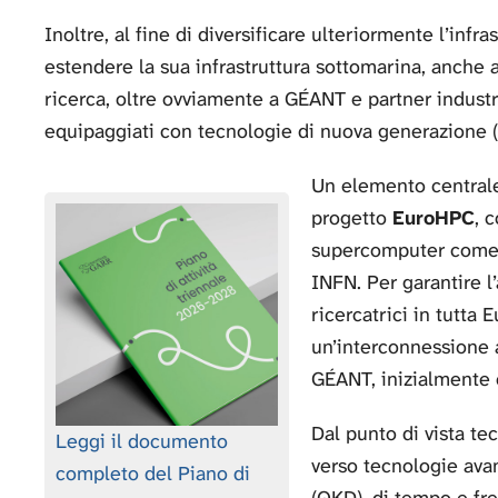
Inoltre, al fine di diversificare ulteriormente l’infra
estendere la sua infrastruttura sottomarina, anche a
ricerca, oltre ovviamente a GÉANT e partner industri
equipaggiati con tecnologie di nuova generazione 
Un elemento centrale 
progetto
EuroHPC
, 
supercomputer come
INFN. Per garantire l
ricercatrici in tutta 
un’interconnessione a
GÉANT, inizialmente 
Dal punto di vista te
Leggi il documento
verso tecnologie avan
completo del Piano di
(QKD), di tempo e fre