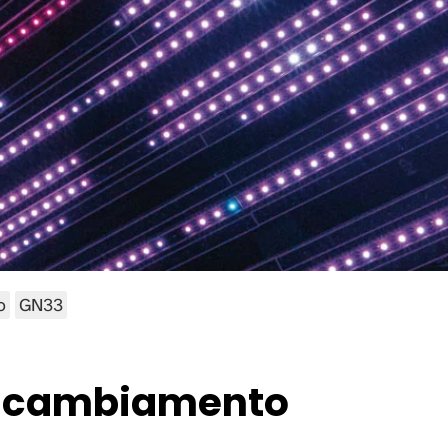
o
GN33
el cambiamento