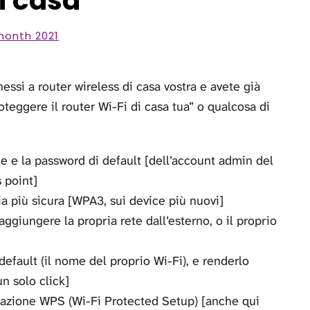
i casa
month 2021
ssi a router wireless di casa vostra e avete già
roteggere il router Wi-Fi di casa tua” o qualcosa di
 e la password di default [dell’account admin del
 point]
fia più sicura [WPA3, sui device più nuovi]
ggiungere la propria rete dall’esterno, o il proprio
efault (il nome del proprio Wi-Fi), e renderlo
un solo click]
icazione WPS (Wi-Fi Protected Setup) [anche qui