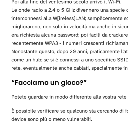
Poi alla fine del ventesimo secolo arrivò il Wi-Fi.
Le onde radio a 2.4 o 5 GHz divennero una specie di
interconnessi alla W[ireless]LAN; semplicemente so
migliorarono, non solo in velocità ma anche in sicur
era richiesta alcuna password; poi facili da cracka
recentemente WPA3 - i numeri crescenti richiamano
Nonostante questo, dopo 20 anni, praticamente l’at
come un hub: se si è connessi a uno specifico SSID s
rete, eventualmente anche cablati, specialmente i
“Facciamo un gioco?”
Potete guardare in modo differente alla vostra rete
È possibile verificare se qualcuno sta cercando di fo
device sono più o meno vulnerabili.