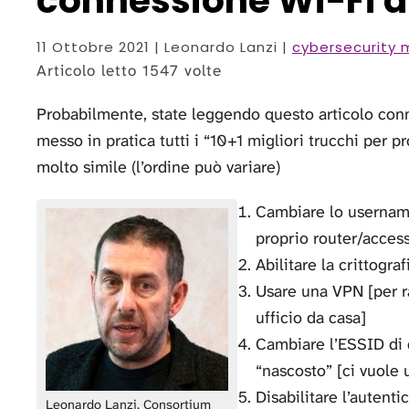
connessione Wi-Fi d
11 Ottobre 2021
| Leonardo Lanzi |
cybersecurity 
Articolo letto 1547 volte
Probabilmente, state leggendo questo articolo conne
messo in pratica tutti i “10+1 migliori trucchi per p
molto simile (l’ordine può variare)
Cambiare lo username
proprio router/access
Abilitare la crittogra
Usare una VPN [per ra
ufficio da casa]
Cambiare l’ESSID di d
“nascosto” [ci vuole 
Disabilitare l’autent
Leonardo Lanzi, Consortium