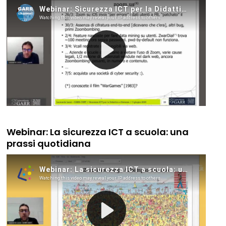
Webinar: La sicurezza ICT a scuola: una
prassi quotidiana