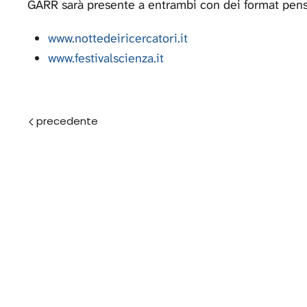
GARR sarà presente a entrambi con dei format pensat
www.nottedeiricercatori.it
www.festivalscienza.it
Prec