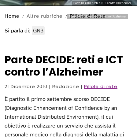
Parte DECIDE: reti e ICT contro l’Alzheimer
Home
Altre rubriche
Pillole di Rete
Parte DECIDE: reti e ICT contro l’Alzheimer
Si parla di:
GN3
Parte DECIDE: reti e ICT
contro l’Alzheimer
21 Dicembre 2010
| Redazione |
Pillole di rete
È partito il primo settembre scorso DECIDE
(Diagnostic Enhancement of Confidence by an
International Distributed Environment), il cui
obiettivo è realizzare un servizio che assista il
personale medico nella diagnosi della malattia di