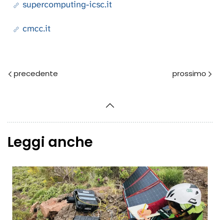
supercomputing-icsc.it
cmcc.it
Prec
Avanti
Leggi anche