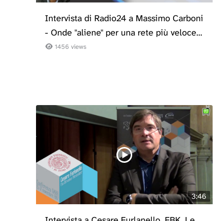
Intervista di Radio24 a Massimo Carboni
- Onde "aliene" per una rete più veloce...
1456 views
3:46
Intervista a Cesare Furlanello, FBK. Le