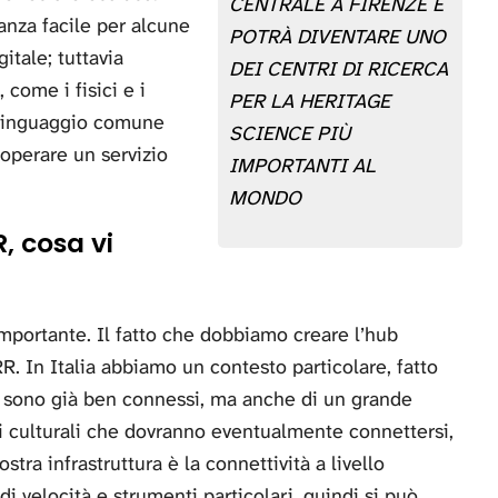
CENTRALE A FIRENZE E
anza facile per alcune
POTRÀ DIVENTARE UNO
itale; tuttavia
DEI CENTRI DI RICERCA
come i fisici e i
PER LA HERITAGE
 linguaggio comune
SCIENCE PIÙ
 operare un servizio
IMPORTANTI AL
MONDO
, cosa vi
mportante. Il fatto che dobbiamo creare l’hub
RR. In Italia abbiamo un contesto particolare, fatto
he sono già ben connessi, ma anche di un grande
i culturali che dovranno eventualmente connettersi,
tra infrastruttura è la connettività a livello
velocità e strumenti particolari, quindi si può