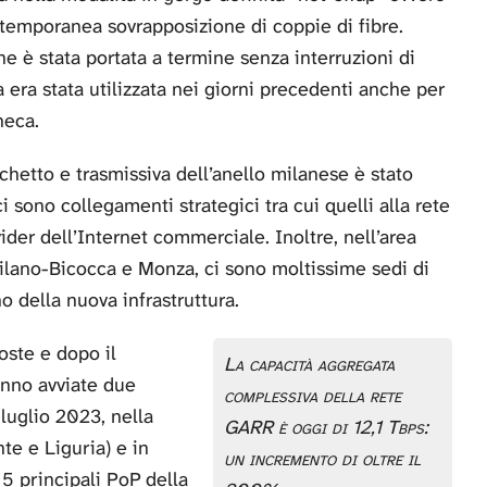
 temporanea sovrapposizione di coppie di fibre.
 è stata portata a termine senza interruzioni di
tà era stata utilizzata nei giorni precedenti anche per
neca.
hetto e trasmissiva dell’anello milanese è stato
i sono collegamenti strategici tra cui quelli alla rete
der dell’Internet commerciale. Inoltre, nell’area
ilano-Bicocca e Monza, ci sono moltissime sedi di
o della nuova infrastruttura.
ste e dopo il
La capacità aggregata
anno avviate due
complessiva della rete
-luglio 2023, nella
GARR è oggi di 12,1 Tbps:
te e Liguria) e in
un incremento di oltre il
i 5 principali PoP della