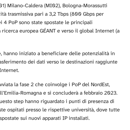
MI01) Milano-Caldera (MI02), Bologna-Morassutti
ità trasmissiva pari a 3,2 Tbps (800 Gbps per
nei 4 PoP sono state spostate le principali
a ricerca europea GÉANT e verso il global Internet (a
te, hanno iniziato a beneficiare delle potenzialità in
asferimento dei dati verso le destinazioni raggiunte
Internet.
viata la fase 2 che coinvolge i PoP del NordEst,
ll’Emilia-Romagna e si concluderà a febbraio 2023.
questo step hanno riguardato i punti di presenza di
te ospitati presso le rispettive università, dove tutte
postate sui nuovi apparati IP installati.