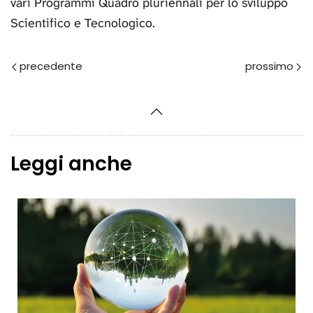
vari Programmi Quadro pluriennali per lo sviluppo
Scientifico e Tecnologico.
Prec
Avanti
Leggi anche