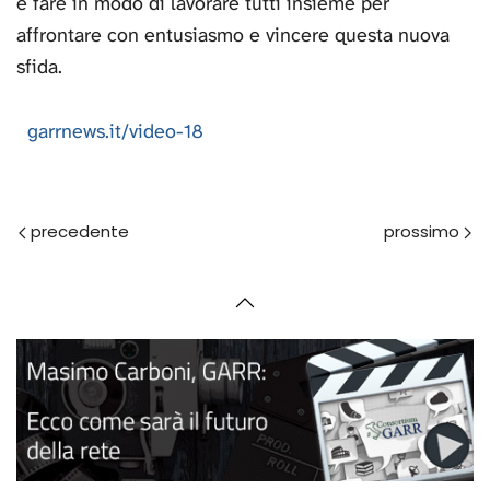
e fare in modo di lavorare tutti insieme per
affrontare con entusiasmo e vincere questa nuova
sfida.
garrnews.it/video-18
Prec
Avanti