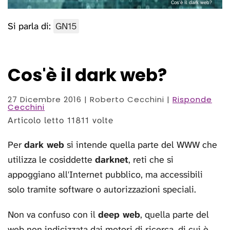
Cos'è il dark web?
Si parla di:
GN15
Cos'è il dark web?
27 Dicembre 2016
| Roberto Cecchini |
Risponde
Cecchini
Articolo letto 11811 volte
Per
dark web
si intende quella parte del WWW che
utilizza le cosiddette
darknet
, reti che si
appoggiano all'Internet pubblico, ma accessibili
solo tramite software o autorizzazioni speciali.
Non va confuso con il
deep web
, quella parte del
web non indicizzata dai motori di ricerca, di cui è