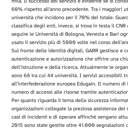
mila. Il successo del servizio è evidente se si cons
60% rispetto all’anno precedente. Tra i maggiori uti
università che incidono per il 70% del totale. Guar
classifica degli enti, invece, si trova in testa il C
seguire le Università di Bologna, Venezia e Bari og
usato il servizio più di 5000 volte nel corso dell’an
Sul fronte delle identità digitali, GARR gestisce e 
autenticazione e autorizzazione che offrire una chi
dell’istruzione e della ricerca. Attualmente le orga
sono 68 tra cui 44 università. I servizi accessibili
all’interfederazione europea Edugain. Il numero di ide
numero di accessi alle risorse tramite autenticazio
Per quanto riguarda il tema della sicurezza informa
organizzazioni collegate la preziosa assistenza del 
casi di incidenti e di operare affinché vengano attu
2015 sono state gestite oltre 41.000 segnalazioni co