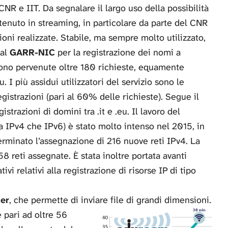
NR e IIT. Da segnalare il largo uso della possibilità
ntenuto in streaming, in particolare da parte del CNR
ioni realizzate. Stabile, ma sempre molto utilizzato,
dal
GARR-NIC
per la registrazione dei nomi a
ono pervenute oltre 180 richieste, equamente
eu. I più assidui utilizzatori del servizio sono le
egistrazioni (pari al 60% delle richieste). Segue il
strazioni di domini tra .it e .eu. Il lavoro del
a IPv4 che IPv6) è stato molto intenso nel 2015, in
erminato l’assegnazione di 216 nuove reti IPv4. La
8 reti assegnate. È stata inoltre portata avanti
ivi relativi alla registrazione di risorse IP di tipo
der
, che permette di inviare file di grandi dimensioni.
e pari ad oltre 56