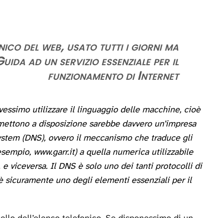
ico del web, usato tutti i giorni ma
da ad un servizio essenziale per il
funzionamento di Internet
ovessimo utilizzare il linguaggio delle macchine, cioè
e mettono a disposizione sarebbe davvero un’impresa
ystem (DNS), ovvero il meccanismo che traduce gli
esempio, www.garr.it) a quella numerica utilizzabile
, e viceversa. Il DNS è solo uno dei tanti protocolli di
a è sicuramente uno degli elementi essenziali per il
ello dell’elenco telefonico. Se disponessimo di un