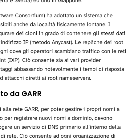
terra e Svezia) ed uno in Giappone.
oftware Consortium) ha adottato un sistema che
sibili anche da località fisicamente lontane. I
urare dei cloni in grado di contenere gli stessi dati
 indirizzo IP (metodo Anycast). Le repliche dei root
hi dove gli operatori scambiano traffico con le reti
int (IXP). Ciò consente sia ai vari provider
antaggi abbassando notevolmente i tempi di risposta
d attacchi diretti ai root nameservers.
gato da GARR
i alla rete GARR, per poter gestire i propri nomi a
 o per registrare nuovi nomi a dominio, devono
ogare un servizio di DNS primario all’interno della
a di rete. Ciò consente ad ogni organizzazione di