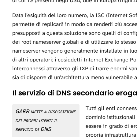
di cui 10 presenti negli USA, due in Europa (Inghil
Data l’esiguità del loro numero, la ISC (Internet S
permette di replicarli in modo da renderli più acces
presupposti a questa soluzione sono quelli di config
dei root nameserver globali e di utilizzare lo stesso
nameserver vengono generalmente installate in luog
di altri operatori: i cosiddetti Internet Exchange Po
interconnessi attraverso gli IXP di trarre enormi v
sia di disporre di un’architettura meno vulnerabile a
Il servizio di DNS secondario ero
Tutti gli enti conness
GARR mette a disposizione
dominio istituzionali
dei propri utenti il
essere in grado di er
servizio di DNS
propria infrastruttur