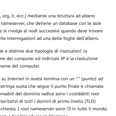
org, it, ecc.) mediante una struttura ad albero
 nameserver, che detiene un database con le sole
e si rivolge ai nodi successivi quando deve trovare
e interrogazioni ad una delle foglie dell’albero.
e distinte due tipologie di risoluzioni: la
ome del computer ed indirizzo IP e la risoluzione
e nome del computer.
u Internet in realtà termina con un “.” (punto): ad
a stringa vuota che segue il punto finale è chiamata
sabili del dominio radice sono i cosiddetti root
ritativi di tutti i domini di primo livello (TLD)
richiesta. I root nameserver sono 13 in tutto il mondo,