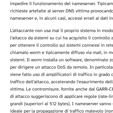
impedire il funzionamento del nameserver. Tipicame
richieste artefatte al server DNS vittima provocand
nameserver e, in alcuni casi, accessi errati ai dati 
L’attaccante non usa mai il proprio sistema in modo 
l’attacco da sistemi su cui ha acquisito il controll
per ottenere il controllo sui sistemi connessi in ret
chiamato worm e tipicamente diffuso via mail, in mo
sistemi. Il worm installa un software, denominato zo
per dirigere un attacco DoS da remoto. In particola
viene fatto uso di amplificatori di traffico in grado
traffico dell’attacco, accelerando l’esaurimento de
vittima. Le contromisure, fornite anche dal GARR-CER
di attacco suggeriscono di applicare regole (rate-l
grandi (superiori ai 512 bytes). I nameserver vanno
ideale per la propagazione di traffico malevolo (non 