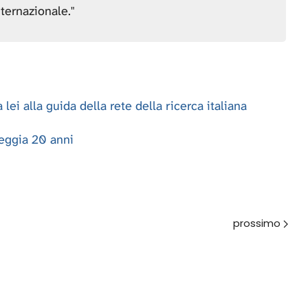
nternazionale."
lei alla guida della rete della ricerca italiana
eggia 20 anni
Avanti