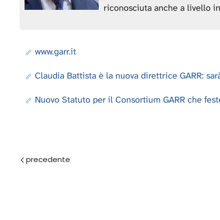
riconosciuta anche a livello i
www.garr.it
Claudia Battista è la nuova direttrice GARR: sarà 
Nuovo Statuto per il Consortium GARR che fest
Prec