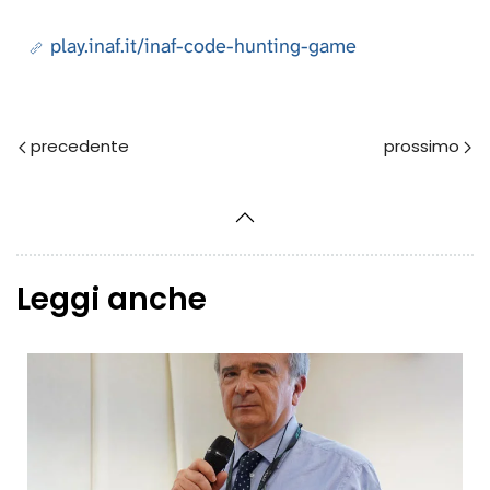
play.inaf.it/inaf-code-hunting-game
Prec
Avanti
Leggi anche