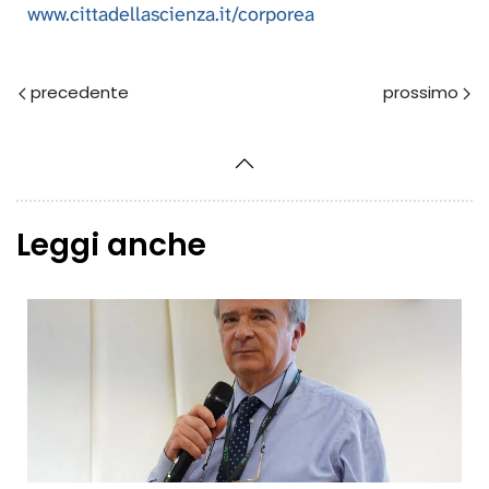
www.cittadellascienza.it/corporea
Prec
Avanti
Leggi anche