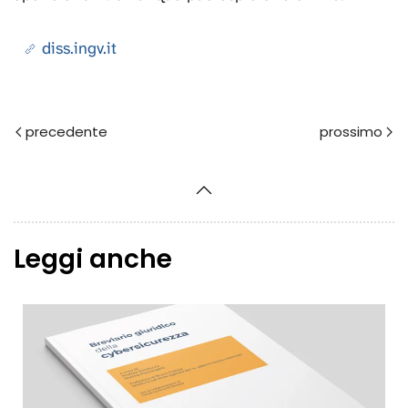
diss.ingv.it
Prec
Avanti
Leggi anche