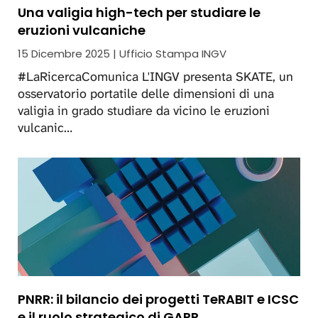
Una valigia high-tech per studiare le
eruzioni vulcaniche
15 Dicembre 2025 | Ufficio Stampa INGV
#LaRicercaComunica L'INGV presenta SKATE, un
osservatorio portatile delle dimensioni di una
valigia in grado studiare da vicino le eruzioni
vulcanic…
PNRR: il bilancio dei progetti TeRABIT e ICSC
e il ruolo strategico di GARR