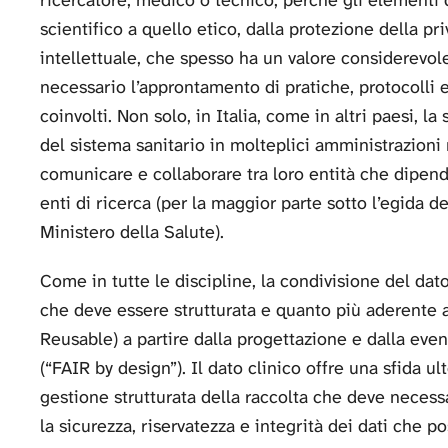
ricercatore, medico o tecnico, perché gli elementi d
scientifico a quello etico, dalla protezione della pri
intellettuale, che spesso ha un valore considerevole
necessario l’approntamento di pratiche, protocolli e
coinvolti. Non solo, in Italia, come in altri paesi, 
del sistema sanitario in molteplici amministrazioni r
comunicare e collaborare tra loro entità che dipendo
enti di ricerca (per la maggior parte sotto l’egida de
Ministero della Salute).
Come in tutte le discipline, la condivisione del dat
che deve essere strutturata e quanto più aderente a
Reusable) a partire dalla progettazione e dalla even
(“FAIR by design”). Il dato clinico offre una sfida ulte
gestione strutturata della raccolta che deve necess
la sicurezza, riservatezza e integrità dei dati che p