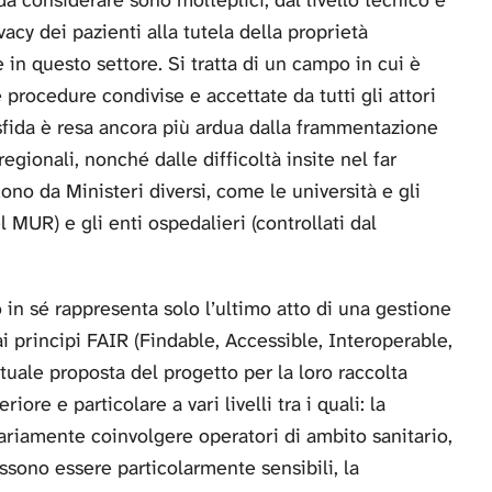
a considerare sono molteplici, dal livello tecnico e
vacy dei pazienti alla tutela della proprietà
 in questo settore. Si tratta di un campo in cui è
 procedure condivise e accettate da tutti gli attori
la sfida è resa ancora più ardua dalla frammentazione
egionali, nonché dalle difficoltà insite nel far
no da Ministeri diversi, come le università e gli
l MUR) e gli enti ospedalieri (controllati dal
o in sé rappresenta solo l’ultimo atto di una gestione
i principi FAIR (Findable, Accessible, Interoperable,
tuale proposta del progetto per la loro raccolta
riore e particolare a vari livelli tra i quali: la
ariamente coinvolgere operatori di ambito sanitario,
ossono essere particolarmente sensibili, la