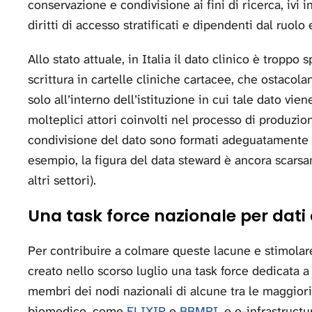
conservazione e condivisione ai fini di ricerca, ivi i
diritti di accesso stratificati e dipendenti dal ruolo e
Allo stato attuale, in Italia il dato clinico è tropp
scrittura in cartelle cliniche cartacee, che ostaco
solo all’interno dell’istituzione in cui tale dato vie
molteplici attori coinvolti nel processo di produzi
condivisione del dato sono formati adeguatamente 
esempio, la figura del data steward è ancora scars
altri settori).
Una task force nazionale per dati c
Per contribuire a colmare queste lacune e stimolar
creato nello scorso luglio una task force dedicata
membri dei nodi nazionali di alcune tra le maggiori 
biomedico, come
ELIXIR
e
BBMRI
, e e-infrastruct