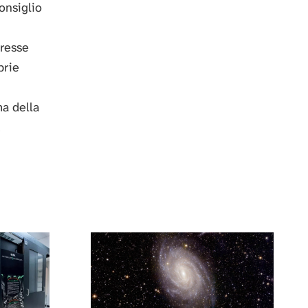
onsiglio
resse
prie
a della
.