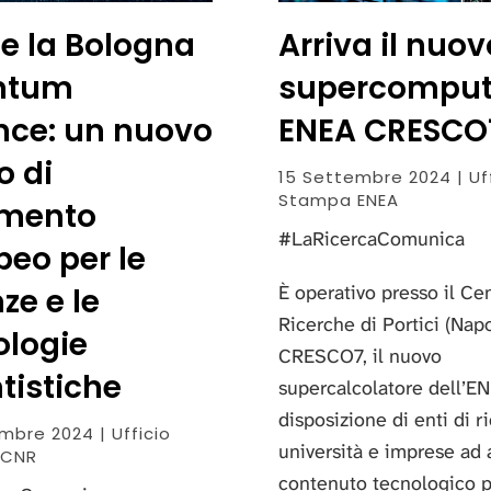
e la Bologna
Arriva il nuov
ntum
supercomput
ance: un nuovo
ENEA CRESCO
o di
15 Settembre 2024 | Uf
Stampa ENEA
rimento
#LaRicercaComunica
peo per le
È operativo presso il Ce
ze e le
Ricerche di Portici (Napo
ologie
CRESCO7, il nuovo
tistiche
supercalcolatore dell’EN
disposizione di enti di r
mbre 2024 | Ufficio
università e imprese ad 
 CNR
contenuto tecnologico p