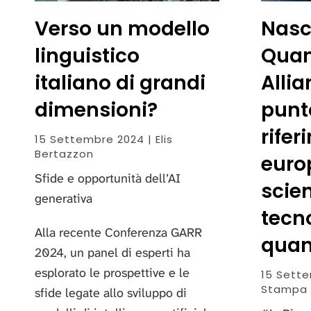
Verso un modello
Nasc
linguistico
Qua
italiano di grandi
Alli
dimensioni?
punt
rife
15 Settembre 2024 | Elis
Bertazzon
euro
Sfide e opportunità dell’AI
scien
generativa
tecn
Alla recente Conferenza GARR
quan
2024, un panel di esperti ha
esplorato le prospettive e le
15 Sette
Stampa
sfide legate allo sviluppo di