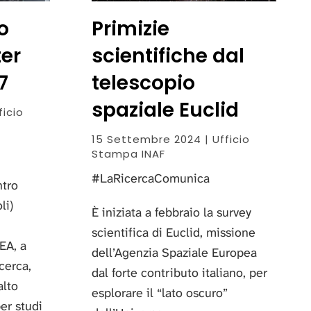
o
Primizie
er
scientifiche dal
7
telescopio
spaziale Euclid
ficio
15 Settembre 2024 | Ufficio
Stampa INAF
#LaRicercaComunica
ntro
li)
È iniziata a febbraio la survey
scientifica di Euclid, missione
EA, a
dell’Agenzia Spaziale Europea
icerca,
dal forte contributo italiano, per
alto
esplorare il “lato oscuro”
er studi