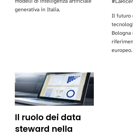
modelli di intelligenza artificiale
#LaRice
generativa in Italia.
Il futuro
tecnologi
Bologna 
riferimen
europeo.
Il ruolo dei data
steward nella