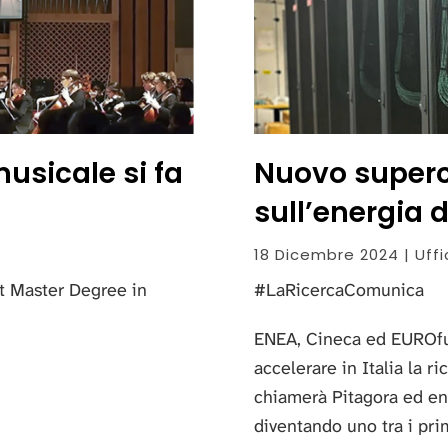
musicale si fa
Nuovo superc
sull’energia 
18 Dicembre 2024 | Uff
nt Master Degree in
#LaRicercaComunica
ENEA, Cineca ed EUROfu
accelerare in Italia la r
chiamerà Pitagora ed ent
diventando uno tra i pri